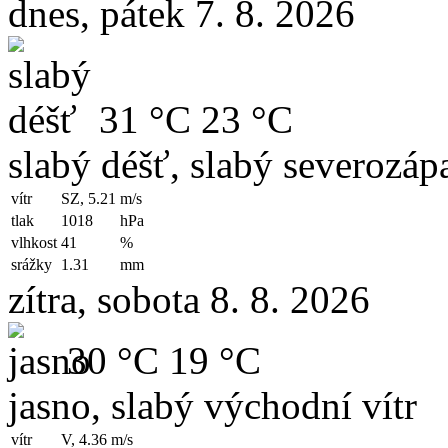
dnes, pátek 7. 8. 2026
31 °C
23 °C
slabý déšť, slabý severozápa
vítr
SZ, 5.21
m/s
tlak
1018
hPa
vlhkost
41
%
srážky
1.31
mm
zítra, sobota 8. 8. 2026
30 °C
19 °C
jasno, slabý východní vítr
vítr
V, 4.36
m/s