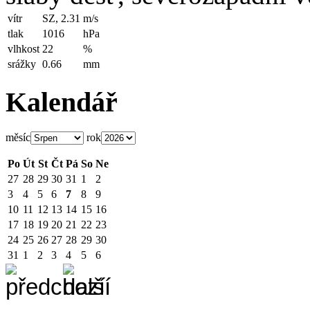
vítr
SZ, 2.31
m/s
tlak
1016
hPa
vlhkost
22
%
srážky
0.66
mm
Kalendář
měsíc
rok
Po
Út
St
Čt
Pá
So
Ne
27
28
29
30
31
1
2
3
4
5
6
7
8
9
10
11
12
13
14
15
16
17
18
19
20
21
22
23
24
25
26
27
28
29
30
31
1
2
3
4
5
6