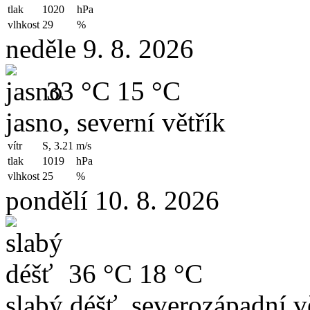
tlak
1020
hPa
vlhkost
29
%
neděle 9. 8. 2026
33 °C
15 °C
jasno, severní větřík
vítr
S, 3.21
m/s
tlak
1019
hPa
vlhkost
25
%
pondělí 10. 8. 2026
36 °C
18 °C
slabý déšť, severozápadní v