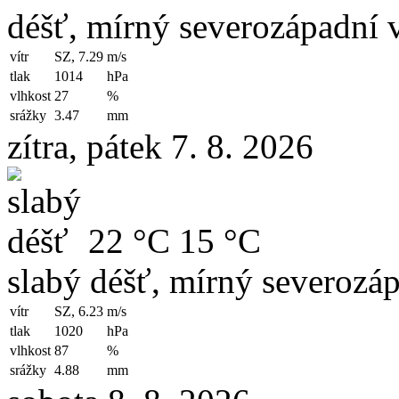
déšť, mírný severozápadní v
vítr
SZ, 7.29
m/s
tlak
1014
hPa
vlhkost
27
%
srážky
3.47
mm
zítra, pátek 7. 8. 2026
22 °C
15 °C
slabý déšť, mírný severozáp
vítr
SZ, 6.23
m/s
tlak
1020
hPa
vlhkost
87
%
srážky
4.88
mm