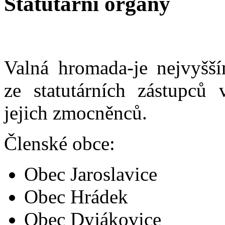
Statutární orgány
Valná hromada-je nejvyšš
ze statutárních zástupců 
jejich zmocněnců.
Členské obce:
Obec Jaroslavice
Obec Hrádek
Obec Dyjákovice