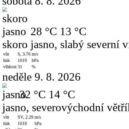
sobota 8. 8. 2026
28 °C
13 °C
skoro jasno, slabý severní v
vítr
S, 3.76
m/s
tlak
1019
hPa
vlhkost
31
%
neděle 9. 8. 2026
32 °C
14 °C
jasno, severovýchodní větří
vítr
SV, 2.29
m/s
tlak
1018
hPa