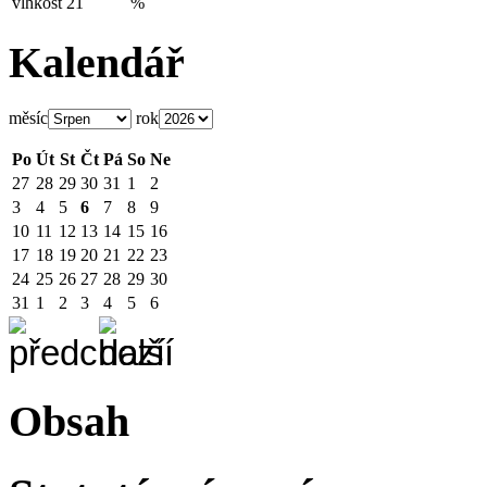
vlhkost
21
%
Kalendář
měsíc
rok
Po
Út
St
Čt
Pá
So
Ne
27
28
29
30
31
1
2
3
4
5
6
7
8
9
10
11
12
13
14
15
16
17
18
19
20
21
22
23
24
25
26
27
28
29
30
31
1
2
3
4
5
6
Obsah