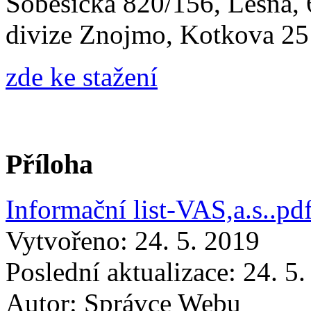
Soběšická 820/156, Lesná, 
divize Znojmo, Kotkova 2
zde ke stažení
Příloha
Informační list-VAS,a.s..pd
Vytvořeno: 24. 5. 2019
Poslední aktualizace: 24. 5
Autor:
Správce Webu