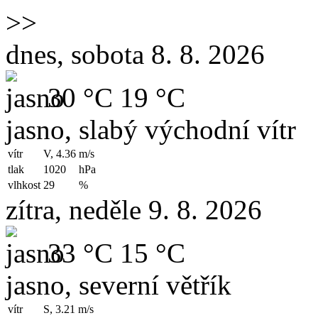
>>
dnes, sobota 8. 8. 2026
30 °C
19 °C
jasno, slabý východní vítr
vítr
V, 4.36
m/s
tlak
1020
hPa
vlhkost
29
%
zítra, neděle 9. 8. 2026
33 °C
15 °C
jasno, severní větřík
vítr
S, 3.21
m/s