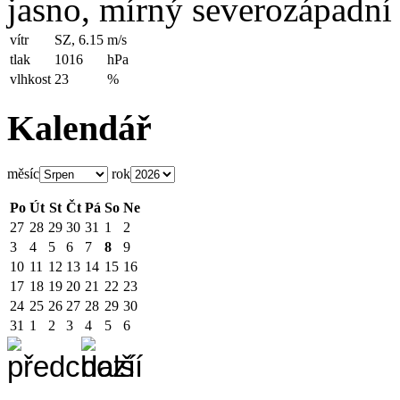
jasno, mírný severozápadní 
vítr
SZ, 6.15
m/s
tlak
1016
hPa
vlhkost
23
%
Kalendář
měsíc
rok
Po
Út
St
Čt
Pá
So
Ne
27
28
29
30
31
1
2
3
4
5
6
7
8
9
10
11
12
13
14
15
16
17
18
19
20
21
22
23
24
25
26
27
28
29
30
31
1
2
3
4
5
6