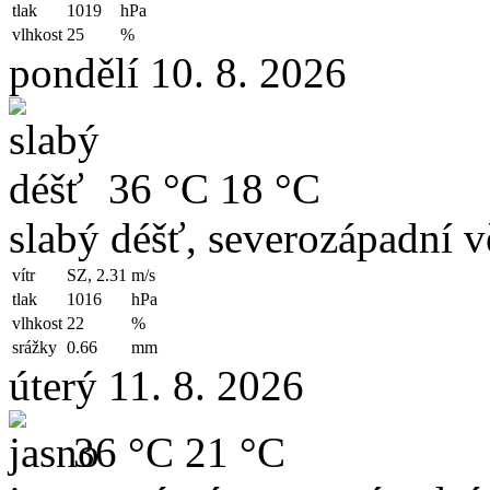
tlak
1019
hPa
vlhkost
25
%
pondělí 10. 8. 2026
36 °C
18 °C
slabý déšť, severozápadní v
vítr
SZ, 2.31
m/s
tlak
1016
hPa
vlhkost
22
%
srážky
0.66
mm
úterý 11. 8. 2026
36 °C
21 °C