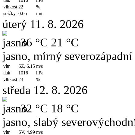
tlak
1016
hPa
vlhkost
22
%
srážky
0.66
mm
úterý 11. 8. 2026
36 °C
21 °C
jasno, mírný severozápadní 
vítr
SZ, 6.15
m/s
tlak
1016
hPa
vlhkost
23
%
středa 12. 8. 2026
32 °C
18 °C
jasno, slabý severovýchodní
vítr
SV, 4.99
m/s