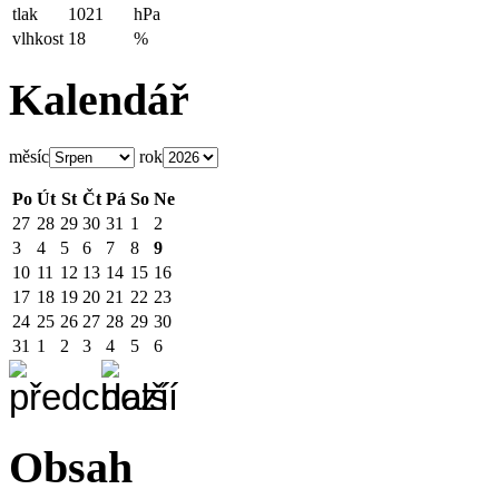
tlak
1021
hPa
vlhkost
18
%
Kalendář
měsíc
rok
Po
Út
St
Čt
Pá
So
Ne
27
28
29
30
31
1
2
3
4
5
6
7
8
9
10
11
12
13
14
15
16
17
18
19
20
21
22
23
24
25
26
27
28
29
30
31
1
2
3
4
5
6
Obsah