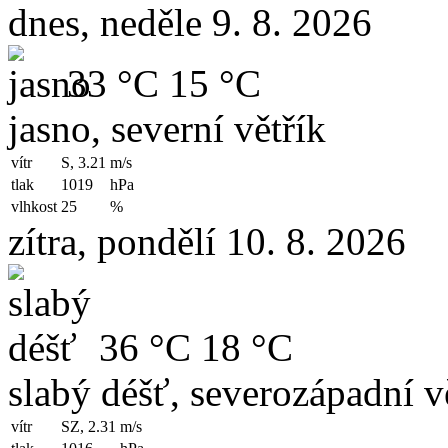
dnes, neděle 9. 8. 2026
33 °C
15 °C
jasno, severní větřík
vítr
S, 3.21
m/s
tlak
1019
hPa
vlhkost
25
%
zítra, pondělí 10. 8. 2026
36 °C
18 °C
slabý déšť, severozápadní v
vítr
SZ, 2.31
m/s