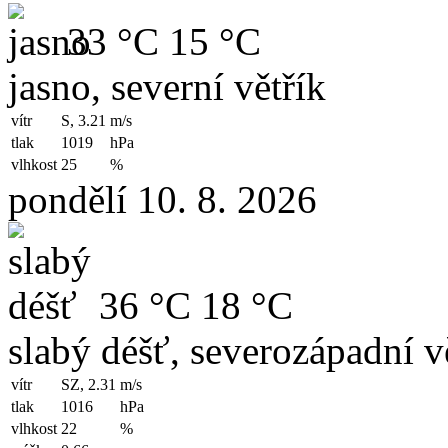
33 °C
15 °C
jasno, severní větřík
vítr
S, 3.21
m/s
tlak
1019
hPa
vlhkost
25
%
pondělí 10. 8. 2026
36 °C
18 °C
slabý déšť, severozápadní v
vítr
SZ, 2.31
m/s
tlak
1016
hPa
vlhkost
22
%