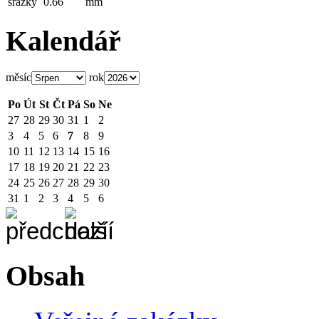
srážky
0.66
mm
Kalendář
měsíc
rok
Po
Út
St
Čt
Pá
So
Ne
27
28
29
30
31
1
2
3
4
5
6
7
8
9
10
11
12
13
14
15
16
17
18
19
20
21
22
23
24
25
26
27
28
29
30
31
1
2
3
4
5
6
Obsah