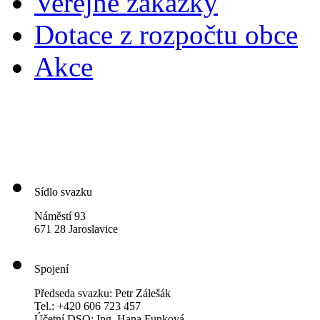
Veřejné zakázky
Dotace z rozpočtu obce
Akce
Sídlo svazku
Náměstí 93
671 28 Jaroslavice
Spojení
Předseda svazku: Petr Zálešák
Tel.: +420 606 723 457
Účetní DSO: Ing. Hana Funková