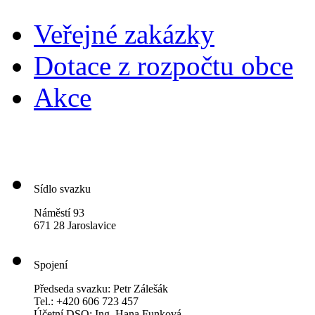
Veřejné zakázky
Dotace z rozpočtu obce
Akce
Sídlo svazku
Náměstí 93
671 28 Jaroslavice
Spojení
Předseda svazku: Petr Zálešák
Tel.: +420 606 723 457
Účetní DSO: Ing. Hana Funková