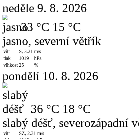
neděle 9. 8. 2026
33 °C
15 °C
jasno, severní větřík
vítr
S, 3.21
m/s
tlak
1019
hPa
vlhkost
25
%
pondělí 10. 8. 2026
36 °C
18 °C
slabý déšť, severozápadní v
vítr
SZ, 2.31
m/s