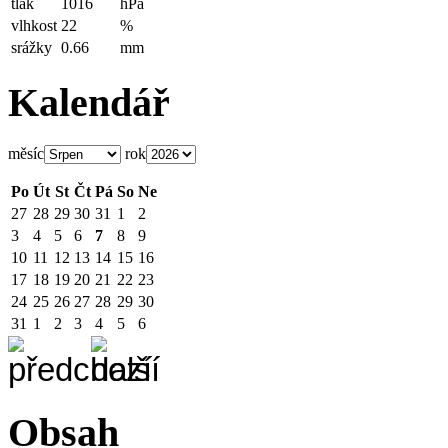
tlak
1016
hPa
vlhkost
22
%
srážky
0.66
mm
Kalendář
měsíc
rok
Po
Út
St
Čt
Pá
So
Ne
27
28
29
30
31
1
2
3
4
5
6
7
8
9
10
11
12
13
14
15
16
17
18
19
20
21
22
23
24
25
26
27
28
29
30
31
1
2
3
4
5
6
Obsah