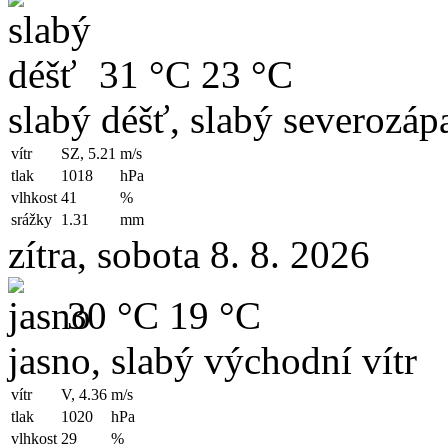
31 °C
23 °C
slabý déšť, slabý severozápa
vítr
SZ, 5.21
m/s
tlak
1018
hPa
vlhkost
41
%
srážky
1.31
mm
zítra, sobota 8. 8. 2026
30 °C
19 °C
jasno, slabý východní vítr
vítr
V, 4.36
m/s
tlak
1020
hPa
vlhkost
29
%